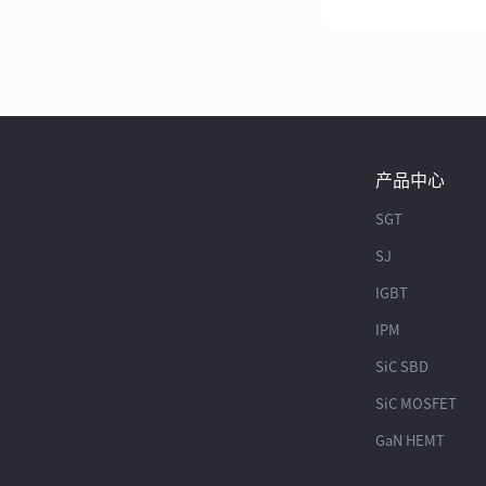
产品中心
SGT
SJ
IGBT
IPM
SiC SBD
SiC MOSFET
GaN HEMT