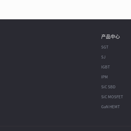
产品中心
SGT
SJ
IGBT
IPM
SiC SBD
SiC MOSFET
GaN HEMT